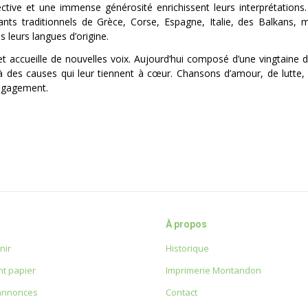
ollective et une immense générosité enrichissent leurs interprétations
ants traditionnels de Grèce, Corse, Espagne, Italie, des Balkans, 
s leurs langues d’origine.
t accueille de nouvelles voix. Aujourd’hui composé d’une vingtaine 
à des causes qui leur tiennent à cœur. Chansons d’amour, de lutte, 
engagement.
À propos
nir
Historique
t papier
Imprimerie Montandon
 annonces
Contact