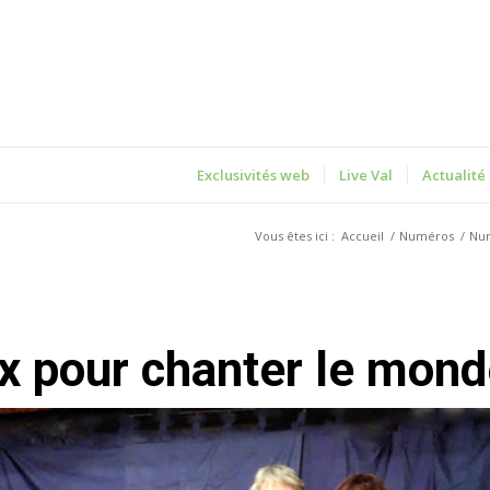
Exclusivités web
Live Val
Actualité
Vous êtes ici :
Accueil
/
Numéros
/
Nu
oix pour chanter le mon