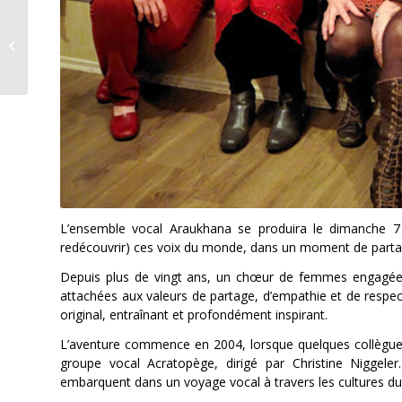
UDC Neuchâtel
Niels Rosselet-Christ
ne sera plus à la
présidence
L’ensemble vocal Araukhana se produira le dimanche 7
redécouvrir) ces voix du monde, dans un moment de parta
Depuis plus de vingt ans, un chœur de femmes engagées f
attachées aux valeurs de partage, d’empathie et de respe
original, entraînant et profondément inspirant.
L’aventure commence en 2004, lorsque quelques collègues is
groupe vocal Acratopège, dirigé par Christine Niggele
embarquent dans un voyage vocal à travers les cultures d