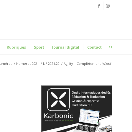
Rubriques
Sport
Journal digital
Contact
uméros
/
Numéros 2021
/
N° 2021.29
/
Agility – Complètement (w)ouf