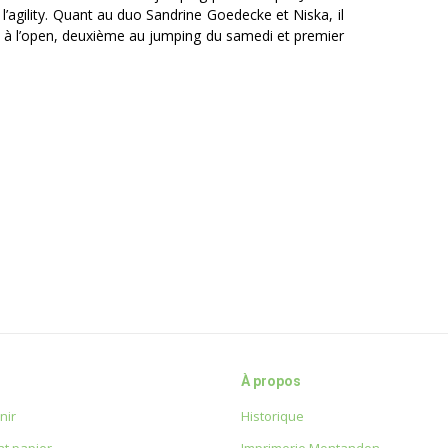
à l’agility. Quant au duo Sandrine Goedecke et Niska, il
me à l’open, deuxième au jumping du samedi et premier
À propos
nir
Historique
t papier
Imprimerie Montandon