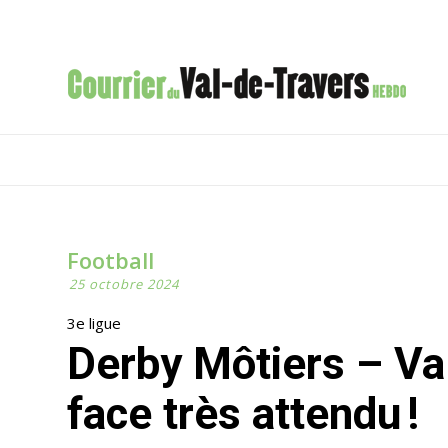
Football
25 octobre 2024
3e ligue
Derby Môtiers – Val-de-Travers Un face-à-
face très attendu !