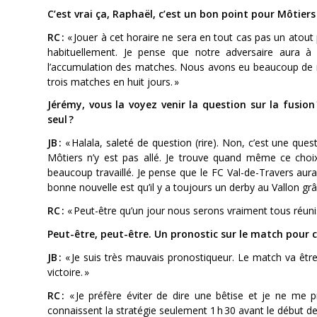
C’est vrai ça, Raphaël, c’est un bon point pour Môtiers
RC :
« Jouer à cet horaire ne sera en tout cas pas un atout
habituellement. Je pense que notre adversaire aura 
l’accumulation des matches. Nous avons eu beaucoup de re
trois matches en huit jours. »
Jérémy, vous la voyez venir la question sur la fusion
seul ?
JB :
« Halala, saleté de question (rire). Non, c’est une que
Môtiers n’y est pas allé. Je trouve quand même ce choix
beaucoup travaillé. Je pense que le FC Val-de-Travers aur
bonne nouvelle est qu’il y a toujours un derby au Vallon grâ
RC :
« Peut-être qu’un jour nous serons vraiment tous réu
Peut-être, peut-être. Un pronostic sur le match pour c
JB :
« Je suis très mauvais pronostiqueur. Le match va être 
victoire. »
RC :
« Je préfère éviter de dire une bêtise et je ne me
connaissent la stratégie seulement 1 h 30 avant le début de