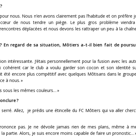
 ?
 pour nous. Nous n’en avons clairement pas l’habitude et on préfère j
à cœur de nous tendre un piège. Le plus gros problème viendra
ncontres déplacées et nous devons les rattraper un peu à la chaîne
 ? En regard de sa situation, Môtiers a-t-il bien fait de poursu
stion intéressante. J’étais personnellement pour la fusion avec les au
 cohérent car le club a voulu garder son cocon et son identité sur
ait été encore plus compétitif avec quelques Môtisans dans le groupe
ce à nous. »
nis sous les mêmes couleurs… »
onclure ?
serré. Allez,
je prédis une étincelle du FC Môtiers qui va aller cher
 prononce pas. Je ne dévoile jamais rien de mes plans, même à me
 la partie. Alors, je suis encore moins capable de faire un pronostic… 