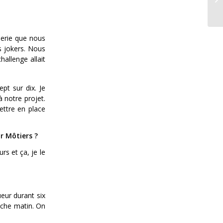
uerie que nous
s jokers. Nous
allenge allait
pt sur dix. Je
à notre projet.
ettre en place
r Môtiers ?
rs et ça, je le
eur durant six
anche matin. On