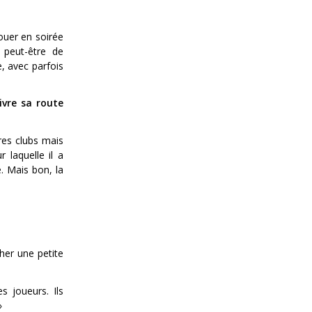
ouer en soirée
 peut-être de
, avec parfois
ivre sa route
tres clubs mais
 laquelle il a
. Mais bon, la
cher une petite
s joueurs. Ils
»