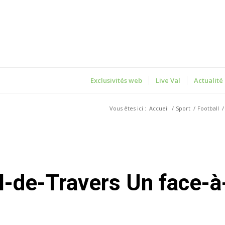
Exclusivités web
Live Val
Actualité
Vous êtes ici :
Accueil
/
Sport
/
Football
/