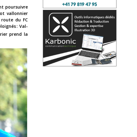
nt poursuivre
ot vallonnier
a route du FC
oignés : Val-
rier prend la