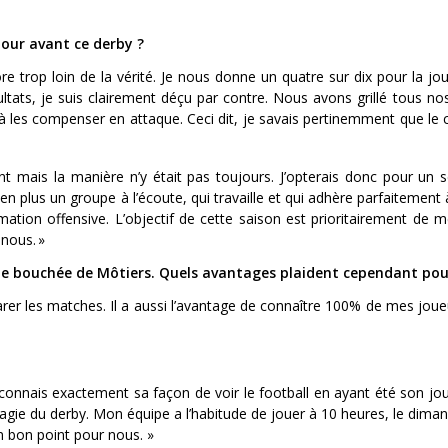
tour avant ce derby ?
trop loin de la vérité. Je nous donne un quatre sur dix pour la jo
ltats, je suis clairement déçu par contre. Nous avons grillé tous no
 les compenser en attaque. Ceci dit, je savais pertinemment que le ch
mais la manière n’y était pas toujours. J’opterais donc pour un se
 en plus un groupe à l’écoute, qui travaille et qui adhère parfaitement 
tion offensive. L’objectif de cette saison est prioritairement de m
-nous. »
une bouchée de Môtiers. Quels avantages plaident cependant pou
réparer les matches. Il a aussi l’avantage de connaître 100% de mes joueu
 connais exactement sa façon de voir le football en ayant été son jou
 magie du derby. Mon équipe a l’habitude de jouer à 10 heures, le dim
n bon point pour nous. »