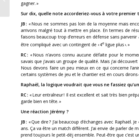
gagner. »
Cuche & Barbezat
Sur dix, quelle note accorderiez-vous à votre premier 
JB :
« Nous ne sommes pas loin de la moyenne mais encore 
arrivons malgré tout à mettre en place. En termes de résu
faisons beaucoup trop d’erreurs en défense sans parvenir à
e
être compliqué avec un contingent de ‹ 4
ligue plus ›. »
RC :
« Nous n’avons connu aucune défaite pour le moment 
savais que j’avais un groupe de qualité. Mais j’ai découvert
Nous devons faire un peu mieux en ce qui concerne l’anima
certains systèmes de jeu et le chantier est en cours dirons
Raphaël, la logique voudrait que vous ne fassiez qu’
RC :
« Leur entraîneur ! Il est excellent et sait très bien p
garde bien en tête. »
Une réaction Jérémy ?
JB :
« Que dire ? J’ai beaucoup d’échanges avec Raphaël. Je
ans. Ça va être un match différent. J’ai envie de parler de
prend toujours le petit-déj ensemble. Peut-être que c’est u