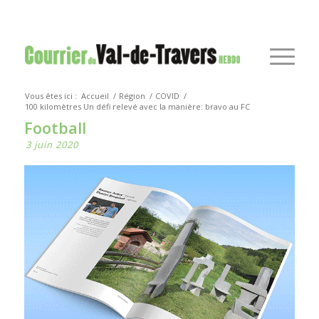
Vous êtes ici :
Accueil
/
Région
/
COVID
/
100 kilomètres Un défi relevé avec la manière: bravo au FC
Football
3 juin 2020