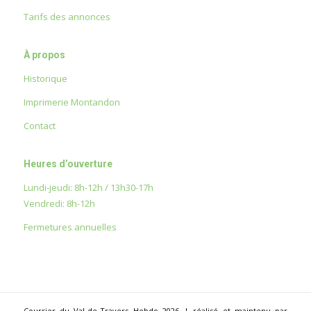
Tarifs des annonces
À propos
Historique
Imprimerie Montandon
Contact
Heures d’ouverture
Lundi-jeudi: 8h-12h / 13h30-17h
Vendredi: 8h-12h
Fermetures annuelles
Courrier du Val-de-Travers Hebdo 2026 | réalisé et maintenu par