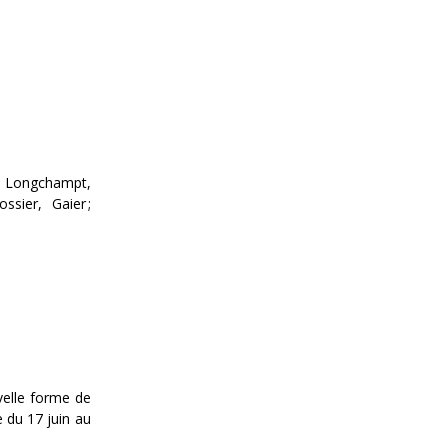
 ; Longchampt,
sier, Gaier ;
velle forme de
 du 17 juin au