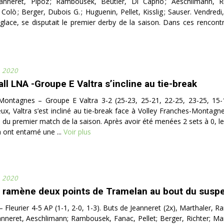
eanneret, Pipoz ; Rambousek, Beutler, Di Caprio ; Aeschlimann, Ri
 Colò ; Berger, Dubois G. ; Huguenin, Pellet, Kisslig ; Sauser. Vendred
glace, se disputait le premier derby de la saison. Dans ces rencontre
 2020
all LNA -Groupe E Valtra s’incline au tie-break
Montagnes – Groupe E Valtra 3-2 (25-23, 25-21, 22-25, 23-25, 15
ux, Valtra s’est incliné au tie-break face à Volley Franches-Montagne
s du premier match de la saison. Après avoir été menées 2 sets à 0, l
 ont entamé une ...
Voir plus
 2020
r ramène deux points de Tramelan au bout du suspe
 Fleurier 4-5 AP (1-1, 2-0, 1-3). Buts de Jeanneret (2x), Marthaler, 
eanneret, Aeschlimann; Rambousek, Fanac, Pellet; Berger, Richter; Mar