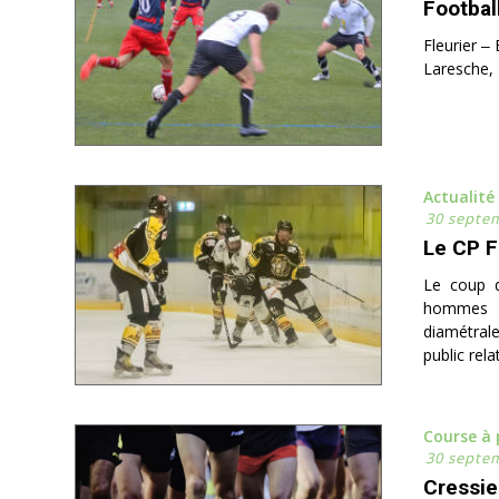
Football
Fleurier ‒
Laresche, 
Actualité
30 septe
Le CP F
Le coup d
hommes de
diamétrale
public rel
Course à 
30 septe
Cressi