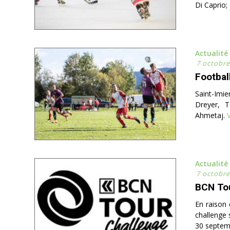
Di Caprio;
Actualité
7 octobre
Football
Saint-Imie
Dreyer, T
Ahmetaj.
V
Actualité
7 octobre
BCN Tou
En raison 
challenge 
30 septem