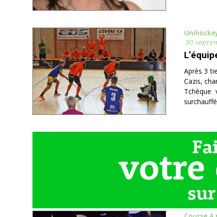
Unihocke
30 septe
L’équip
Après 3 ti
Cazis, cha
Tchèque v
surchauffée
Course à 