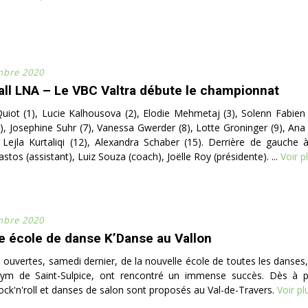
mbre 2020
all LNA – Le VBC Valtra débute le championnat
uiot (1), Lucie Kalhousova (2), Elodie Mehmetaj (3), Solenn Fabien 
6), Josephine Suhr (7), Vanessa Gwerder (8), Lotte Groninger (9), Ana
, Lejla Kurtaliqi (12), Alexandra Schaber (15). Derrière de gauche à
tos (assistant), Luiz Souza (coach), Joëlle Roy (présidente). ...
Voir p
mbre 2020
e école de danse K’Danse au Vallon
 ouvertes, samedi dernier, de la nouvelle école de toutes les danses,
gym de Saint-Sulpice, ont rencontré un immense succès. Dès à pr
ock'n'roll et danses de salon sont proposés au Val-de-Travers.
Voir pl