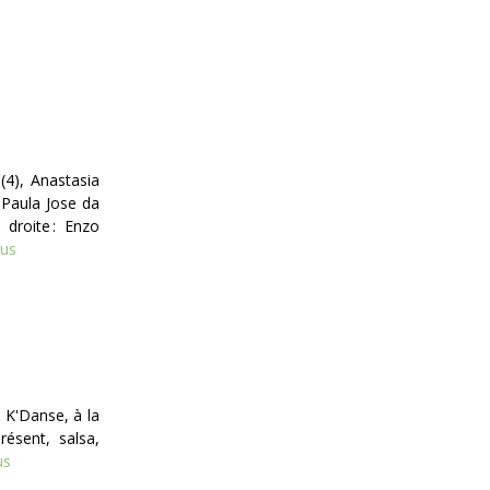
(4), Anastasia
 Paula Jose da
 droite : Enzo
lus
 K'Danse, à la
ésent, salsa,
us