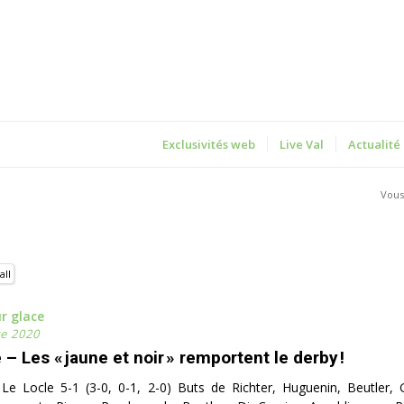
Exclusivités web
Live Val
Actualité
Vous 
all
r glace
e 2020
 – Les « jaune et noir » remportent le derby !
 Le Locle 5-1 (3-0, 0-1, 2-0) Buts de Richter, Huguenin, Beutler, 