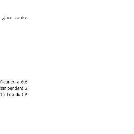
 glace contre
leurier, a été
ssin pendant 3
 U15-Top du CP