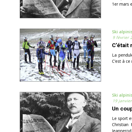
1er mars et
Ski alpin
9 février 
C’était
La pendule
C’est à ce 
Ski alpin
19 janvie
Un coup
Le sport e
Christian
Jeannerod 