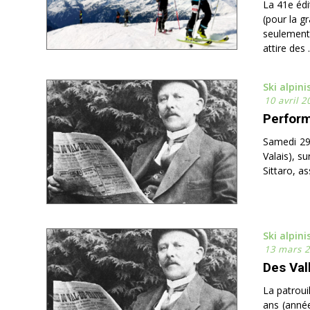
La 41e édi
(pour la gr
seulement
attire des .
Ski alpin
10 avril 2
Perfor
Samedi 29
Valais), s
Sittaro, a
Ski alpin
13 mars 
Des Vall
La patroui
ans (année