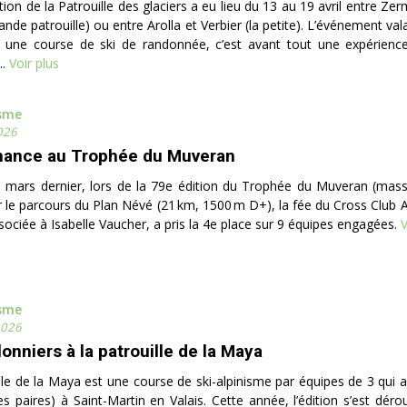
tion de la Patrouille des glaciers a eu lieu du 13 au 19 avril entre Zer
ande patrouille) ou entre Arolla et Verbier (la petite). L’événement val
 une course de ski de randonnée, c’est avant tout une expérienc
..
Voir plus
isme
026
mance au Trophée du Muveran
 mars dernier, lors de la 79e édition du Trophée du Muveran (mass
ur le parcours du Plan Névé (21 km, 1500 m D+), la fée du Cross Club
ssociée à Isabelle Vaucher, a pris la 4e place sur 9 équipes engagées.
V
isme
2026
onniers à la patrouille de la Maya
lle de la Maya est une course de ski-alpinisme par équipes de 3 qui a
s paires) à Saint-Martin en Valais. Cette année, l’édition s’est dér