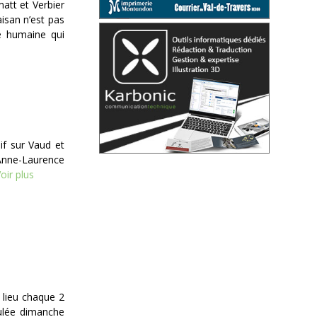
matt et Verbier
aisan n’est pas
e humaine qui
if sur Vaud et
 Anne-Laurence
oir plus
 lieu chaque 2
oulée dimanche