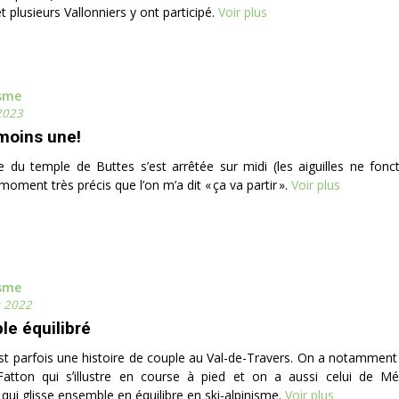
 plusieurs Vallonniers y ont participé.
Voir plus
isme
2023
 moins une!
 du temple de Buttes s’est arrêtée sur midi (les aiguilles ne fonct
moment très précis que l’on m’a dit « ça va partir ».
Voir plus
isme
r 2022
le équilibré
st parfois une histoire de couple au Val-de-Travers. On a notamment l
 Fatton qui sʼillustre en course à pied et on a aussi celui de Mé
qui glisse ensemble en équilibre en ski-alpinisme.
Voir plus