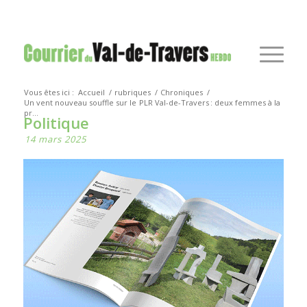
Vous êtes ici :
Accueil
/
rubriques
/
Chroniques
/
Un vent nouveau souffle sur le PLR Val-de-Travers : deux femmes à la
pr...
Politique
14 mars 2025