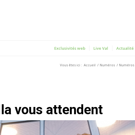
Exclusivités web
Live Val
Actualité
Vous êtes ici :
Accueil
/
Numéros
/
Numéros 
lla vous attendent