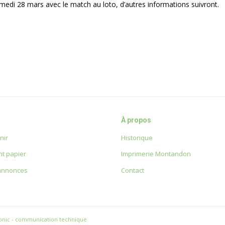
medi 28 mars avec le match au loto, d’autres informations suivront.
À propos
nir
Historique
t papier
Imprimerie Montandon
 annonces
Contact
onic - communication technique