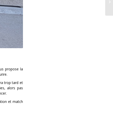
ous propose la
rire.
a trop tard et
es, alors pas
ncer.
ation et match