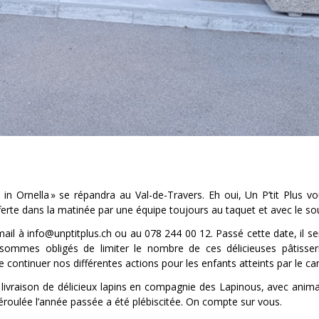
 in Ornella » se répandra au Val-de-Travers. Eh oui, Un P’tit Plus v
offerte dans la matinée par une équipe toujours au taquet et avec le sou
il à info@unptitplus.ch ou au 078 244 00 12. Passé cette date, il ser
sommes obligés de limiter le nombre de ces délicieuses pâtisseri
 continuer nos différentes actions pour les enfants atteints par le ca
livraison de délicieux lapins en compagnie des Lapinous, avec anim
déroulée l’année passée a été plébiscitée. On compte sur vous.