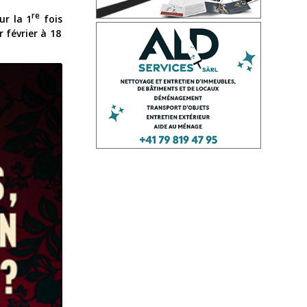
re
ur la 1
fois
 février à 18