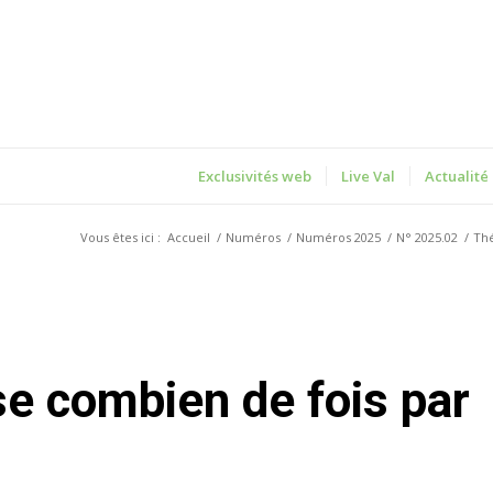
Exclusivités web
Live Val
Actualité
Vous êtes ici :
Accueil
/
Numéros
/
Numéros 2025
/
N° 2025.02
/
Thé