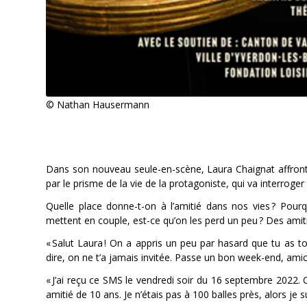
© Nathan Hausermann
Dans son nouveau seule-en-scène, Laura Chaignat affronte,
par le prisme de la vie de la protagoniste, qui va interroger 
Quelle place donne-t-on à l’amitié dans nos vies ? Po
mettent en couple, est-ce qu’on les perd un peu ? Des amiti
« Salut Laura ! On a appris un peu par hasard que tu as to
dire, on ne t’a jamais invitée. Passe un bon week-end, ami
« J’ai reçu ce SMS le vendredi soir du 16 septembre 2022. Ce
amitié de 10 ans. Je n’étais pas à 100 balles près, alors je s