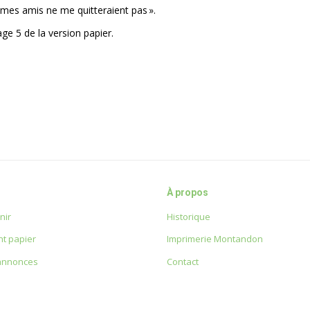
, mes amis ne me quitteraient pas ».
ge 5 de la version papier.
À propos
nir
Historique
t papier
Imprimerie Montandon
 annonces
Contact