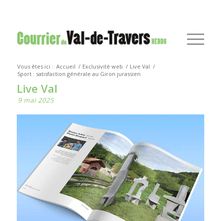
Vous êtes ici :
Accueil
/
Exclusivité web
/
Live Val
/
Sport : satisfaction générale au Giron jurassien
Live Val
9 mai 2025