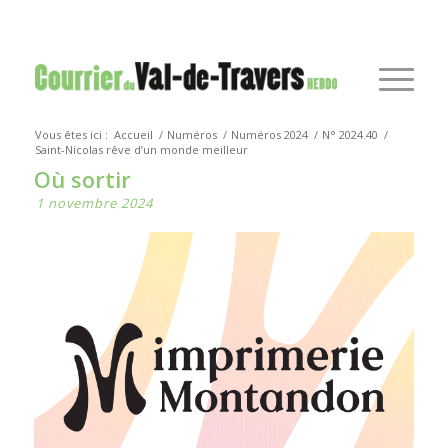
Vous êtes ici :
Accueil
/
Numéros
/
Numéros 2024
/
N° 2024.40
/
Saint-Nicolas rêve d’un monde meilleur
Où sortir
1 novembre 2024