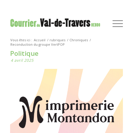
Vous êtes ici :
Accueil
/
rubriques
/
Chroniques
/
Reconduction du groupe VertPOP
Politique
4 avril 2025