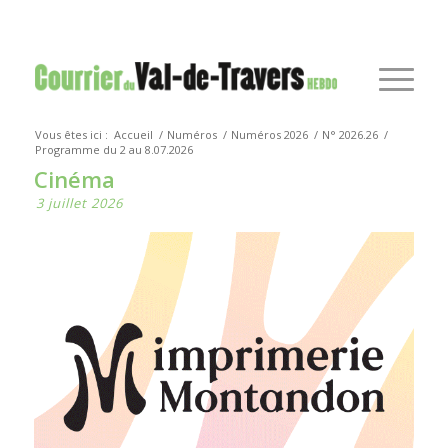
Vous êtes ici :
Accueil
/
Numéros
/
Numéros 2026
/
N° 2026.26
/
Programme du 2 au 8.07.2026
Cinéma
3 juillet 2026