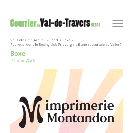
Vous êtes ici :
Accueil
/
Sport
/
Boxe
/
Pourquoi donc le Boxing club Fribourg a-t-il une succursale au Vallon?
Boxe
14 mai 2026