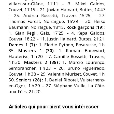
Villars-sur-Glâne, 11’11 – 3. Mikel Galdos,
Couvet, 11’15 – 21. Jovian Hainard, Buttes, 14’47
– 25. Andrea Rossetti, Travers 15’25 – 27.
Thomas Forest, Noiraigue, 15’29 – 30. Heiko
Baumann, Noiraigue, 18’15.
Rock garçons (19) :
1. Gian Regli, Gals, 17’25 – 4. Kepa Galdos,
Couvet, 18’22 – 11. Justin Hainard, Buttes, 21’21.
Dames 1 (7) :
1. Elodie Python, Boveresse, 1 h
35.
Masters 1 (30) :
1. Romain Bannwart,
Hauterive, 1 h 20 – 7. Camille Rossetti, Travers,
1 h 30.
Masters 2 (38) :
1. Marcio Lourenço,
Sembrancher, 1 h 23 – 20. Bruno Figueiredo,
Couvet, 1 h 38 – 29. Valentin Muriset, Couvet, 1 h
50.
Seniors (28) :
1. Daniel Ribotel, Vuisternens-
en-Ogoz, 1 h 29 – 27. Stéphane Vuille, La Côte-
aux-Fées, 2 h 20.
Articles qui pourraient vous intéresser