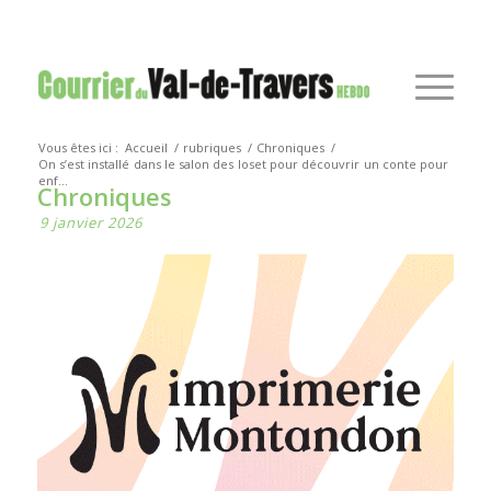
Vous êtes ici :
Accueil
/
rubriques
/
Chroniques
/
On s’est installé dans le salon des Ioset pour découvrir un conte pour
enf...
Chroniques
9 janvier 2026