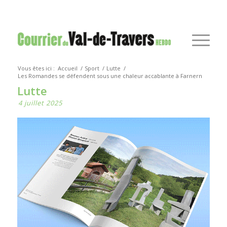
Vous êtes ici :
Accueil
/
Sport
/
Lutte
/
Les Romandes se défendent sous une chaleur accablante à Farnern
Lutte
4 juillet 2025