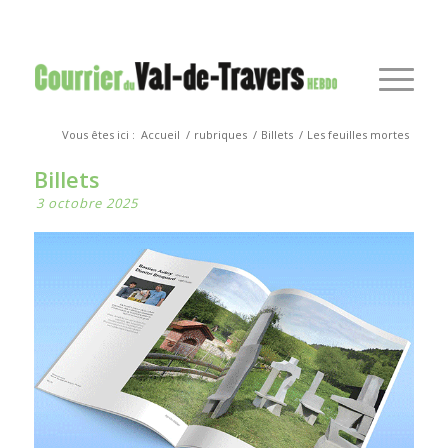
Vous êtes ici :
Accueil
/
rubriques
/
Billets
/
Les feuilles mortes
Billets
3 octobre 2025