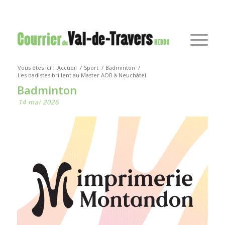
Vous êtes ici :
Accueil
/
Sport
/
Badminton
/
Les badistes brillent au Master AOB à Neuchâtel
Badminton
14 mai 2026