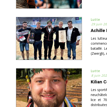
Lutte
29 juin 2
Achille
Les lutteu
commencé 
bataillé. 
(Zwergli), 
Lutte
8 juin 20
Kilian 
Les sportif
neuchâtelo
lice et 7
distribuées