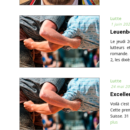
Lutte
1 juin 20
Leuenbe
Le jeudi 2
lutteurs 
romande. C
2, les dix
Lutte
24 mai 20
Excelle
Voilà c’es
Cette prem
Suisse. 31
plus