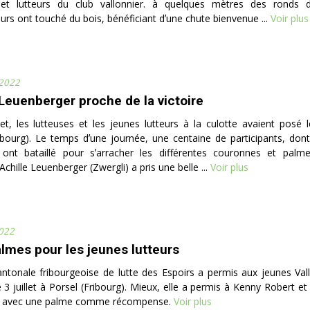
 et lutteurs du club vallonnier. à quelques mètres des ronds d
urs ont touché du bois, bénéficiant dʼune chute bienvenue ...
Voir plus
 2022
 Leuenberger proche de la victoire
let, les lutteuses et les jeunes lutteurs à la culotte avaient posé l
ibourg). Le temps dʼune journée, une centaine de participants, don
ont bataillé pour sʼarracher les différentes couronnes et palm
Achille Leuenberger (Zwergli) a pris une belle ...
Voir plus
2022
lmes pour les jeunes lutteurs
ntonale fribourgeoise de lutte des Espoirs a permis aux jeunes Val
e 3 juillet à Porsel (Fribourg). Mieux, elle a permis à Kenny Robert 
ir avec une palme comme récompense.
Voir plus