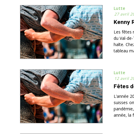
Lutte
27 avril 2
Kenny R
Les fêtes 
du Val-de-T
halte. Che
tableau mai
Lutte
12 avril 2
Fêtes d
L’année 20
suisses on
pandémie, 
année, la f