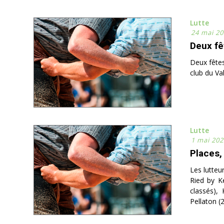
Lutte
24 mai 20
Deux fê
Deux fêtes
club du Va
Lutte
1 mai 202
Places,
Les lutteur
Ried by K
classés), 
Pellaton (2