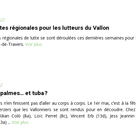
22
tes régionales pour les lutteurs du Vallon
 régionales de lutte se sont déroulées ces dernières semaines pour l
l-de-Travers.
Voir plus
2
 palmes… et tuba ?
s nʼen finissent pas dʼaller au corps à corps. Le 1er mai, cʼest à la fê
erzers que les Vallonniers se sont rendus pour en découdre. Chez 
Kilian Colò (8a), Loïc Perret (8c), Vincent Erb (13d), Jess Jeannin 
3a) ...
Voir plus