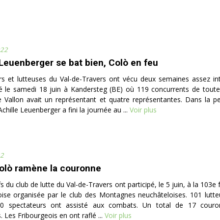
022
 Leuenberger se bat bien, Colò en feu
rs et lutteuses du Val-de-Travers ont vécu deux semaines assez in
le samedi 18 juin à Kandersteg (BE) où 119 concurrents de toute 
Le Vallon avait un représentant et quatre représentantes. Dans la pe
Achille Leuenberger a fini la journée au ...
Voir plus
22
Colò ramène la couronne
s du club de lutte du Val-de-Travers ont participé, le 5 juin, à la 103e
ise organisée par le club des Montagnes neuchâteloises. 101 lutte
00 spectateurs ont assisté aux combats. Un total de 17 cour
. Les Fribourgeois en ont raflé ...
Voir plus