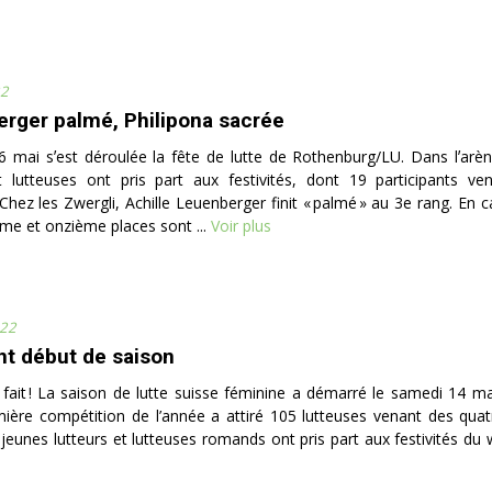
22
rger palmé, Philipona sacrée
6 mai sʼest déroulée la fête de lutte de Rothenburg/LU. Dans lʼarè
et lutteuses ont pris part aux festivités, dont 19 participants v
hez les Zwergli, Achille Leuenberger finit « palmé » au 3e rang. En c
ième et onzième places sont ...
Voir plus
22
nt début de saison
t fait ! La saison de lutte suisse féminine a démarré le samedi 14 ma
ière compétition de l’année a attiré 105 lutteuses venant des quat
 jeunes lutteurs et lutteuses romands ont pris part aux festivités du