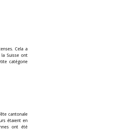
tenses. Cela a
la Suisse ont
tite catégorie
 fête cantonale
urs étaient en
onnes ont été