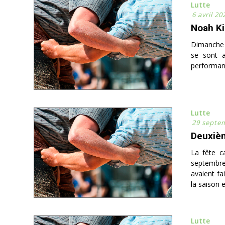
Lutte
6 avril 20
Noah Ki
Dimanche d
se sont a
performanc
Lutte
29 septe
Deuxièm
La fête c
septembre.
avaient fa
la saison e
Lutte