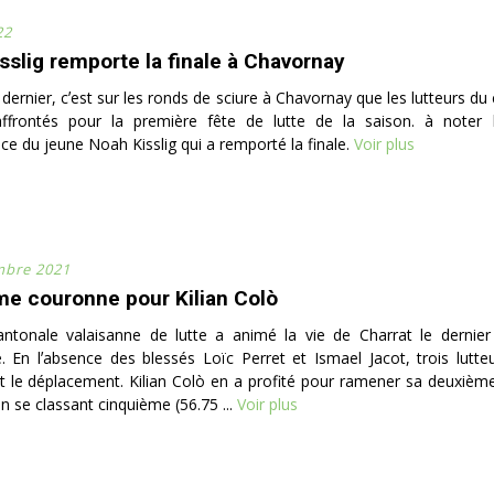
22
sslig remporte la finale à Chavornay
ernier, cʼest sur les ronds de sciure à Chavornay que les lutteurs du 
ffrontés pour la première fête de lutte de la saison. à noter 
e du jeune Noah Kisslig qui a remporté la finale.
Voir plus
mbre 2021
e couronne pour Kilian Colò
antonale valaisanne de lutte a animé la vie de Charrat le dernie
 En lʼabsence des blessés Loïc Perret et Ismael Jacot, trois lutteu
it le déplacement. Kilian Colò en a profité pour ramener sa deuxiè
n se classant cinquième (56.75 ...
Voir plus