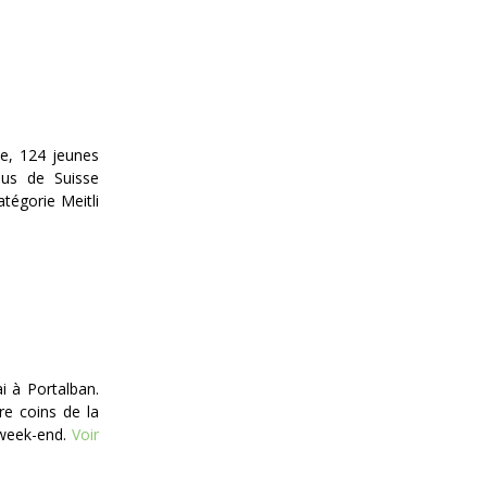
ne, 124 jeunes
enus de Suisse
atégorie Meitli
i à Portalban.
re coins de la
 week-end.
Voir