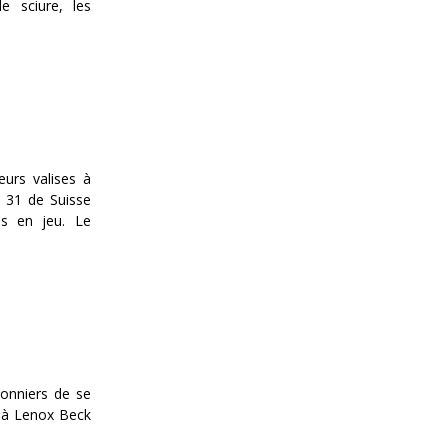
e sciure, les
eurs valises à
t 31 de Suisse
es en jeu. Le
lonniers de se
et à Lenox Beck