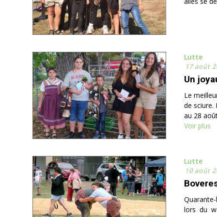
allés se dé
Lutte
17 août 2
Un joya
Le meilleu
de sciure.
au 28 août,
Voir plus
Lutte
10 août 2
Boveres
Quarante-h
lors du w