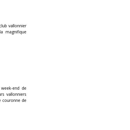
club vallonnier
la magnifique
r week-end de
rs vallonniers
me couronne de