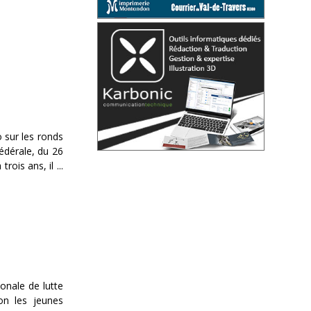
ò sur les ronds
édérale, du 26
rois ans, il ...
onale de lutte
on les jeunes