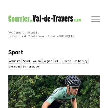
Vous êtes ici :
Accueil
/
Le Courrier du Val-de-Travers hebdo – RUBRIQUES
Sport
Actualité
Sport
Vallon
Région
VTT
Boccia
Unihockey
Ski alpin
Ski nordique