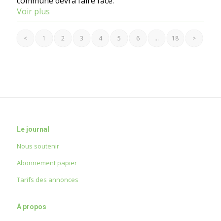
commune devra faire face.
Voir plus
<
1
2
3
4
5
6
…
18
>
Le journal
Nous soutenir
Abonnement papier
Tarifs des annonces
À propos