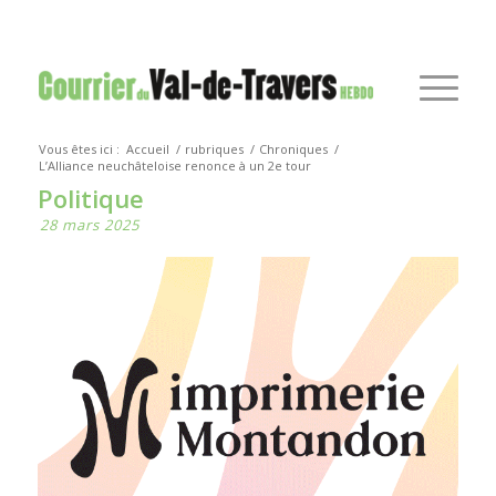
Vous êtes ici :
Accueil
/
rubriques
/
Chroniques
/
L’Alliance neuchâteloise renonce à un 2e tour
Politique
28 mars 2025