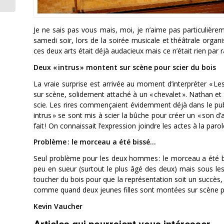
Je ne sais pas vous mais, moi, je n’aime pas particulièrem
samedi soir, lors de la soirée musicale et théâtrale organ
ces deux arts était déjà audacieux mais ce n’était rien par 
Deux « intrus » montent sur scène pour scier du bois
La vraie surprise est arrivée au moment d’interpréter « L
sur scène, solidement attaché à un « chevalet ». Nathan et
scie. Les rires commençaient évidemment déjà dans le pu
intrus » se sont mis à scier la bûche pour créer un « son d
fait ! On connaissait l’expression joindre les actes à la paro
Problème : le morceau a été bissé…
Seul problème pour les deux hommes : le morceau a été biss
peu en sueur (surtout le plus âgé des deux) mais sous les
toucher du bois pour que la représentation soit un succès, c
comme quand deux jeunes filles sont montées sur scène po
Kevin Vaucher