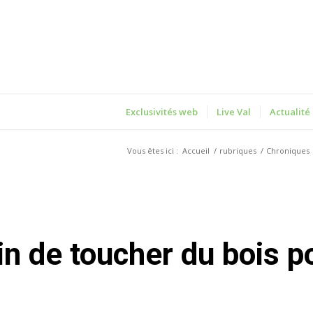
Exclusivités web
Live Val
Actualité
Vous êtes ici :
Accueil
/
rubriques
/
Chroniques