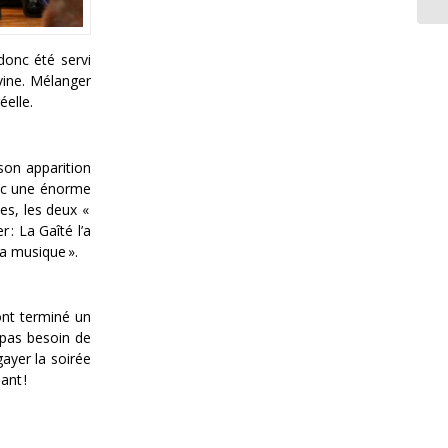
donc été servi
vine. Mélanger
éelle.
son apparition
vec une énorme
es, les deux «
 : La Gaîté l’a
la musique ».
ont terminé un
 pas besoin de
gayer la soirée
ant !