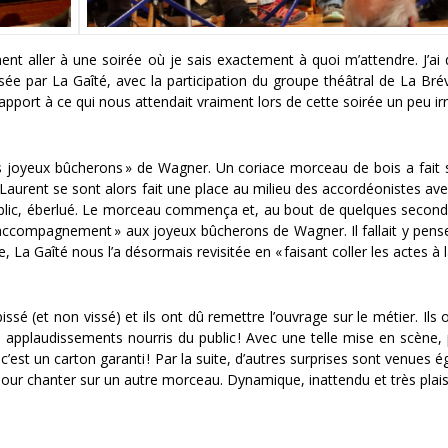
ent aller à une soirée où je sais exactement à quoi m’attendre. J’ai 
isée par La Gaîté, avec la participation du groupe théâtral de La Bré
rapport à ce qui nous attendait vraiment lors de cette soirée un peu irr
es joyeux bûcherons » de Wagner. Un coriace morceau de bois a fait 
 Laurent se sont alors fait une place au milieu des accordéonistes a
blic, éberlué. Le morceau commença et, au bout de quelques second
’accompagnement » aux joyeux bûcherons de Wagner. Il fallait y penser
le, La Gaîté nous l’a désormais revisitée en « faisant coller les actes à 
é (et non vissé) et ils ont dû remettre l’ouvrage sur le métier. Ils 
 applaudissements nourris du public ! Avec une telle mise en scène,
’est un carton garanti ! Par la suite, d’autres surprises sont venues é
ur chanter sur un autre morceau. Dynamique, inattendu et très plais