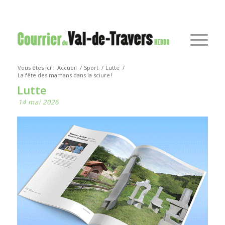
Vous êtes ici :
Accueil
/
Sport
/
Lutte
/
La fête des mamans dans la sciure !
Lutte
14 mai 2026