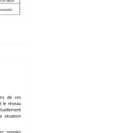
ons de ces
t le réseau
ctuellement
 situation
es simples