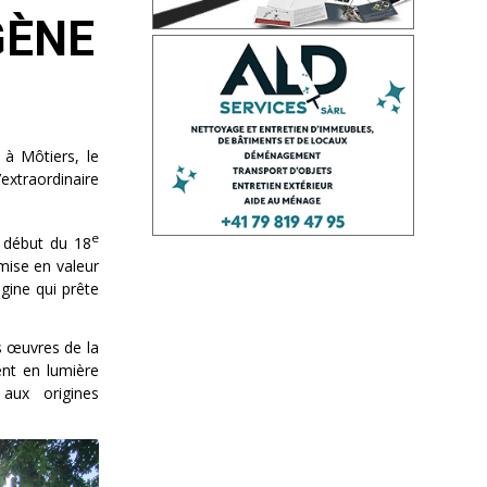
 à Môtiers, le
’extraordinaire
e
u début du 18
 mise en valeur
gine qui prête
s œuvres de la
ent en lumière
 aux origines