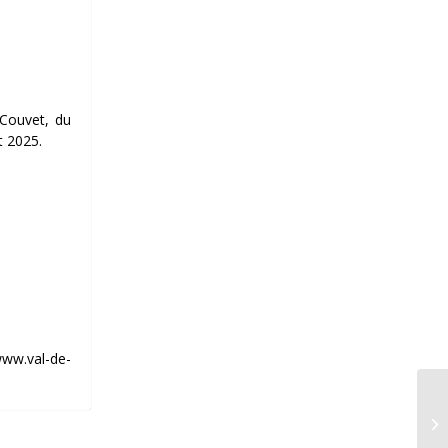
 Couvet, du
t 2025.
ww.val-de-