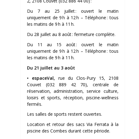
2, 2108 Couvet (032 886 44 00) :
Du 7 au 25 juillet :
ouvert le matin
uniquement de 9 h à 12 h – Téléphone : tous
les matins de 9 h à 11 h.
Du 28 juillet au 8 août :
fermeture complète.
Du 11 au 15 août :
ouvert le matin
uniquement de 9 h à 12 h – Téléphone : tous
les matins de 9 h à 11 h.
Du 21 juillet au 3 août
•
espaceVal,
rue du Clos-Pury 15, 2108
Couvet (032 889 42 70), centrale de
réservation, administration, service culture,
loisirs et sports, réception, piscine-wellness
fermés.
Les salles de sports restent ouvertes.
Location et retour des sacs Via Ferrata à la
piscine des Combes durant cette période.