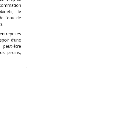
nsommation
binets, le
e l’eau de
s.
entreprises
espoir d’une
 peut-être
os jardins,