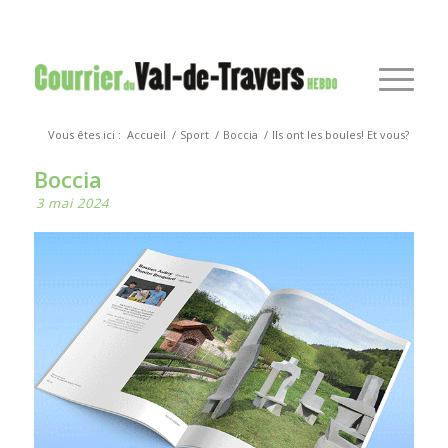
Vous êtes ici :
Accueil
/
Sport
/
Boccia
/
Ils ont les boules! Et vous?
Boccia
3 mai 2024