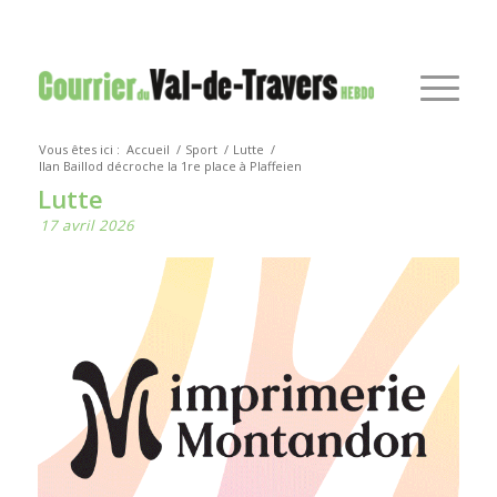
Vous êtes ici :
Accueil
/
Sport
/
Lutte
/
Ilan Baillod décroche la 1re place à Plaffeien
Lutte
17 avril 2026