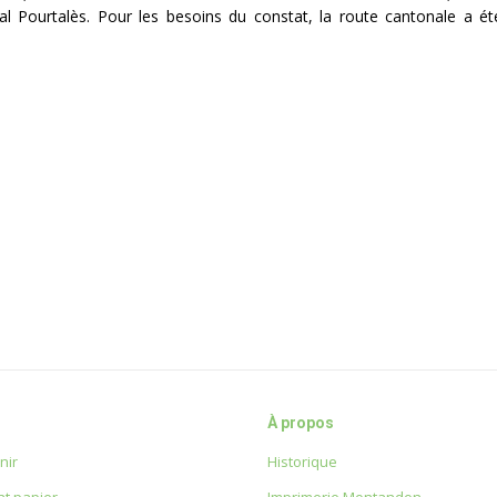
l Pourtalès. Pour les besoins du constat, la route cantonale a é
À propos
nir
Historique
t papier
Imprimerie Montandon