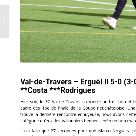
Le Lynx
La gravure sur os, ça
vous plairait?
Val-de-Travers – Erguël II 5-0 (3-
**Costa ***Rodrigues
Hier soir, le FC Val-de-Travers a montré un très bon et tr
cadre des 16e de finale de la Coupe neuchâteloise. Une
trouvé la dernière rencontre ennuyeuse, nous avons cette
catégorie qu’eux, les Vallonniers tiennent enfin un bon matc
Il n’a fallu que 27 secondes pour que Marco Nogueira pla