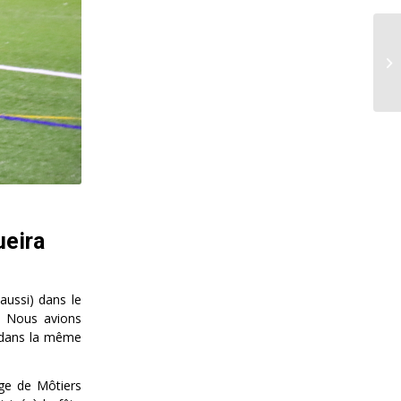
Fê
ueira
aussi) dans le
t. Nous avions
t dans la même
uge de Môtiers