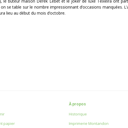
e), le buteur maison Derek Lebet et le joker de luxe Teixeira ont part
 si on se table sur le nombre impressionnant d’occasions manquées. L’
ura lieu au début du mois d’octobre.
À propos
nir
Historique
t papier
Imprimerie Montandon