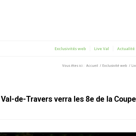
Exclusivités web
Live Val
Actualité
Vous êtes ici :
Accueil
/
Exclusivité web
/
Li
I, Val-de-Travers verra les 8e de la Coupe