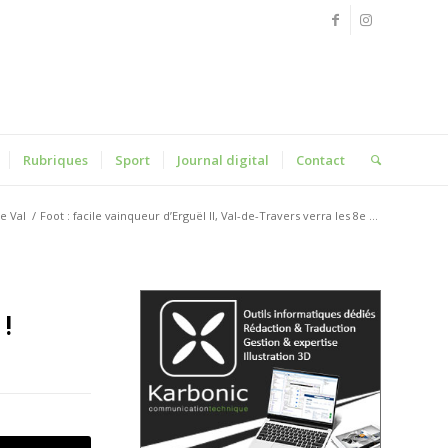
Rubriques
Sport
Journal digital
Contact
ve Val
/
Foot : facile vainqueur d’Erguël II, Val-de-Travers verra les 8e ...
 !