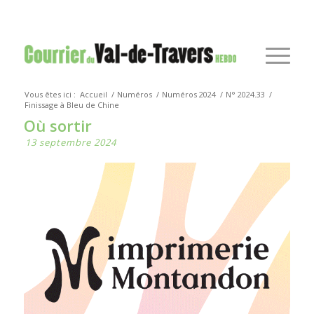
Vous êtes ici :
Accueil
/
Numéros
/
Numéros 2024
/
N° 2024.33
/
Finissage à Bleu de Chine
Où sortir
13 septembre 2024