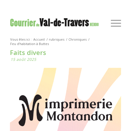
Vous êtes ici :
Accueil
/
rubriques
/
Chroniques
/
Feu d’habitation à Buttes
Faits divers
15 août 2025