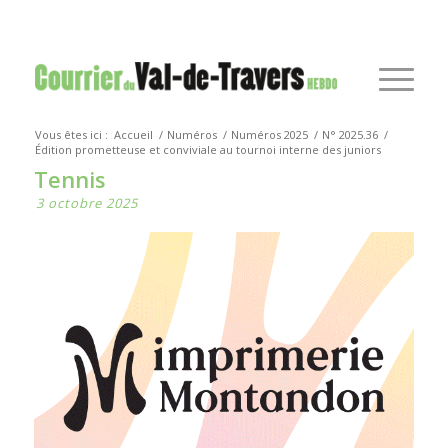
Vous êtes ici :
Accueil
/
Numéros
/
Numéros 2025
/
N° 2025.36
/
Édition prometteuse et conviviale au tournoi interne des juniors
Tennis
3 octobre 2025