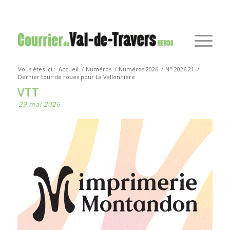
Vous êtes ici :
Accueil
/
Numéros
/
Numéros 2026
/
N° 2026.21
/
Dernier tour de roues pour La Vallonnière
VTT
29 mai 2026