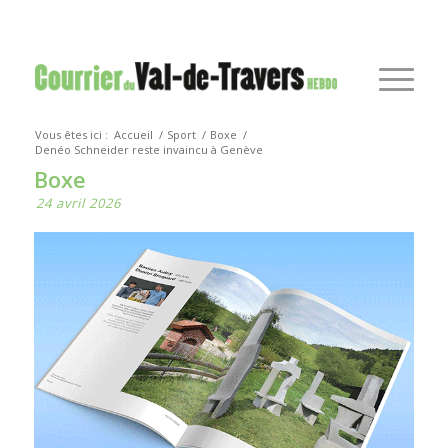
Vous êtes ici :
Accueil
/
Sport
/
Boxe
/
Denéo Schneider reste invaincu à Genève
Boxe
24 avril 2026