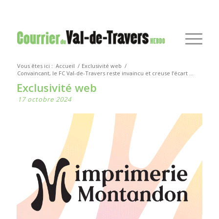
Vous êtes ici :
Accueil
/
Exclusivité web
/
Convaincant, le FC Val-de-Travers reste invaincu et creuse l’écart ...
Exclusivité web
17 octobre 2024