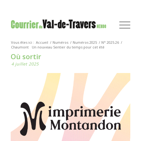
Vous êtes ici :
Accueil
/
Numéros
/
Numéros 2025
/
N° 2025.26
/
Chaumont
Un nouveau Sentier du temps pour cet été
Où sortir
4 juillet 2025