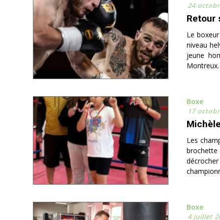
24 octobr
Retour 
Le boxeur
niveau hel
jeune hom
Montreux. «
Boxe
17 octobr
Michèl
Les champ
brochette 
décrocher
championn
Boxe
4 juillet 