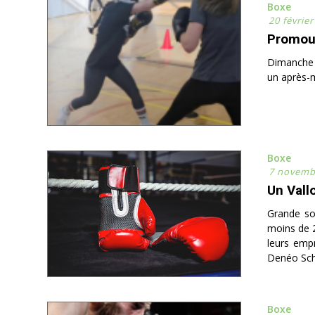
Boxe
20 févrie
Promouv
Dimanche 
un après-m
Boxe
7 novemb
Un Vallo
Grande soi
moins de 2
leurs empr
Denéo Schne
Boxe