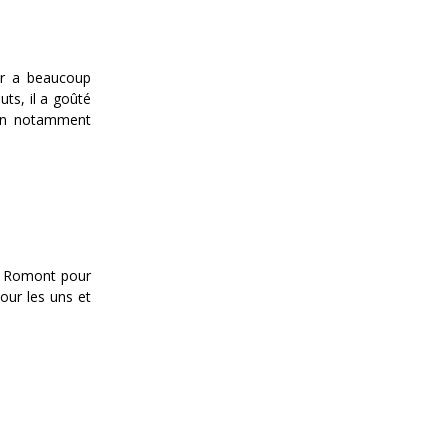
ier a beaucoup
ts, il a goûté
ison notamment
 à Romont pour
our les uns et