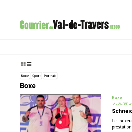
Boxe
Sport
Portrait
Boxe
Boxe
3 juillet 
Schneid
Le boxeur
prestation,