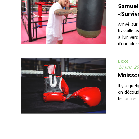
Samuel 
«Surviv
Arrivé sur
travaillé 
à l’univer
d’une bless
Boxe
20 juin 2
Moisso
Il y a que
en découdr
les autres.