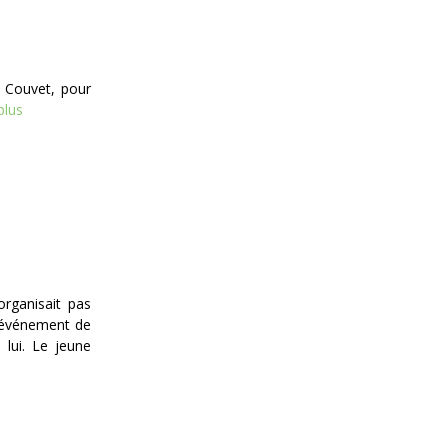
à Couvet, pour
plus
organisait pas
l’événement de
 lui. Le jeune