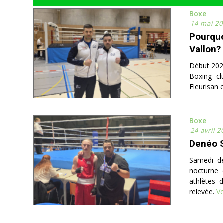
Boxe
14 mai 20
Pourquo
Vallon?
Début 2025
Boxing cl
Fleurisan e
Boxe
24 avril 2
Denéo S
Samedi de
nocturne 
athlètes 
relevée.
Vo