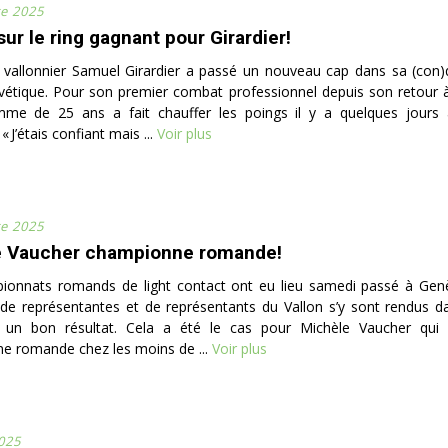
e 2025
sur le ring gagnant pour Girardier!
 vallonnier Samuel Girardier a passé un nouveau cap dans sa (con)
vétique. Pour son premier combat professionnel depuis son retour à
me de 25 ans a fait chauffer les poings il y a quelques jours
 J’étais confiant mais ...
Voir plus
e 2025
e Vaucher championne romande!
ionnats romands de light contact ont eu lieu samedi passé à Genè
de représentantes et de représentants du Vallon s’y sont rendus da
 un bon résultat. Cela a été le cas pour Michèle Vaucher qui
e romande chez les moins de ...
Voir plus
2025