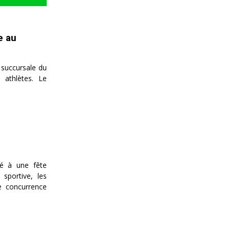
e au
 succursale du
 athlètes. Le
pé à une fête
sportive, les
e concurrence