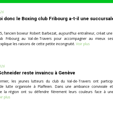
26
i donc le Boxing club Fribourg a-t-il une succursal
, l’ancien boxeur Robert Barbezat, aujourd’hui entraîneur, créait une
ub Fribourg au Val-de-Travers pour accompagner au mieux ses
xplique les raisons de cette petite incongruité.
Voir plus
026
chneider reste invaincu à Genève
rnier, les jeunes lutteurs du club du Val-de-Travers ont partici
de lutte organisée à Plaffeien. Dans une ambiance conviviale et 
de la région ont su défendre fièrement leurs couleurs face à un
ir plus