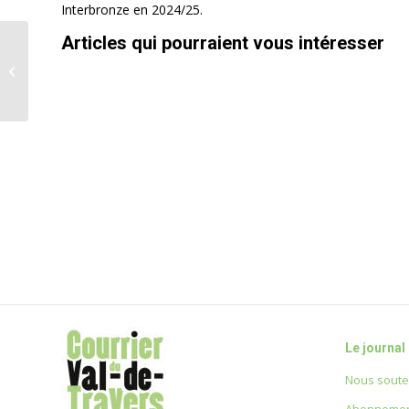
Interbronze en 2024/25.
Articles qui pourraient vous intéresser
Le PS descend du train
et s’installe dans les
parcs
Le journal
Nous soute
Abonnemen