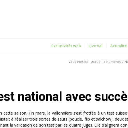
Exclusivités web
Live Val
Actualité
Vous êtes ici :
Accueil
/
Numéros
/
N
est national avec succ
ette saison. Fin mars, la Vallonnière s’est frottée à un test suisse 
sistait à réaliser trois sortes de sauts (boucle, flip et salchow), deux s
ant la validation de son test par les quatre juges. Elle s’alignera do