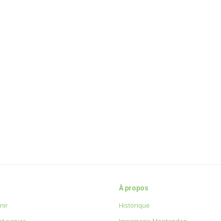
À propos
nir
Historique
t papier
Imprimerie Montandon