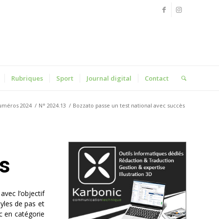
Rubriques
Sport
Journal digital
Contact
uméros 2024
/
N° 2024.13
/
Bozzato passe un test national avec succès
ès
avec l’objectif
tyles de pas et
nc en catégorie