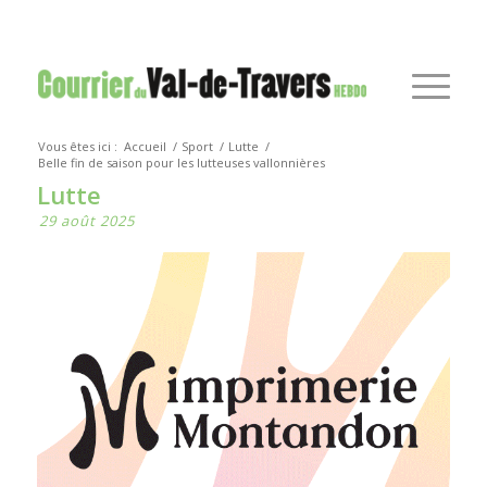
Vous êtes ici :
Accueil
/
Sport
/
Lutte
/
Belle fin de saison pour les lutteuses vallonnières
Lutte
29 août 2025