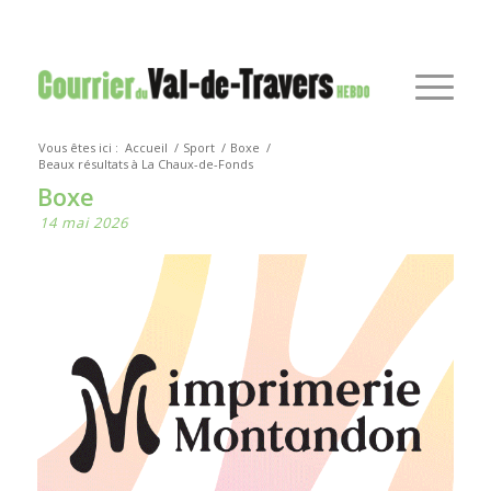
Vous êtes ici :
Accueil
/
Sport
/
Boxe
/
Beaux résultats à La Chaux-de-Fonds
Boxe
14 mai 2026