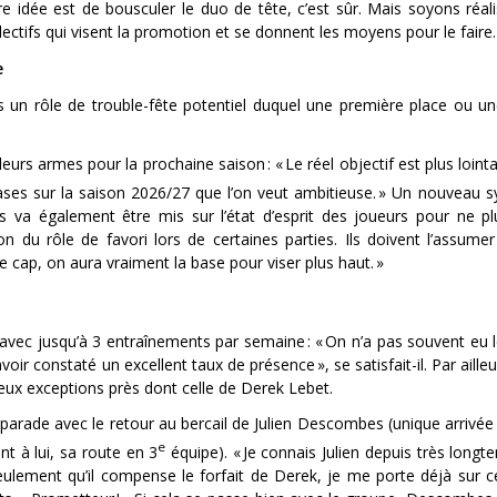
re idée est de bousculer le duo de tête, c’est sûr. Mais soyons réali
ectifs qui visent la promotion et se donnent les moyens pour le faire.
e
 un rôle de trouble-fête potentiel duquel une première place ou une
 leurs armes pour la prochaine saison : « Le réel objectif est plus lointa
ases sur la saison 2026/27 que l’on veut ambitieuse. » Un nouveau 
s va également être mis sur l’état d’esprit des joueurs pour ne p
on du rôle de favori lors de certaines parties. Ils doivent l’assu
e cap, on aura vraiment la base pour viser plus haut. »
 avec jusqu’à 3 entraînements par semaine : « On n’a pas souvent eu 
voir constaté un excellent taux de présence », se satisfait-il. Par ailleu
eux exceptions près dont celle de Derek Lebet.
 parade avec le retour au bercail de Julien Descombes (unique arrivée
e
t à lui, sa route en 3
équipe). « Je connais Julien depuis très longt
eulement qu’il compense le forfait de Derek, je me porte déjà sur c