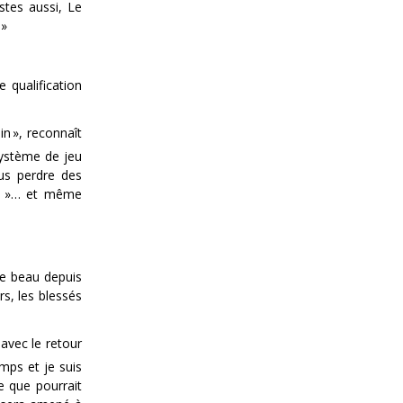
stes aussi, Le
 »
 qualification
in », reconnaît
système de jeu
lus perdre des
mer »… et même
le beau depuis
rs, les blessés
 avec le retour
emps et je suis
e que pourrait