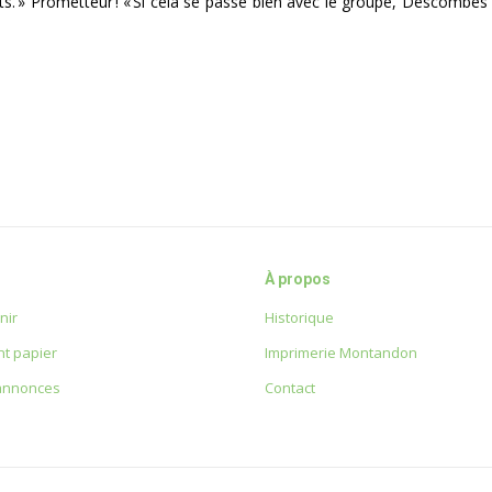
ts. » Prometteur ! « Si cela se passe bien avec le groupe, Descombe
À propos
nir
Historique
t papier
Imprimerie Montandon
 annonces
Contact