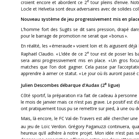
e
croient encore et abordent ce 2
tour pleins d’envie. Not
Locle et Helvetia sont deux adversaires avec de solides coll
Nouveau système de jeu progressivement mis en plac
L’homme fort des Sugits se dit sans pression, drapé dans
pour le barrage de promotion ne serait que « bonus ».
En réalité, les « émeraude » voient loin et ils aiguisent déjà
e
Raphaël Claudio. « L’idée de ce 2
tour est de poser les b
sera ainsi progressivement mis en place. « Un gros focu
matches que l’on doit gagner. Cela passe par l’acceptati
apprendre à aimer ce statut. « Le jour où ils auront passé c
e
Julien Descombes débarque d’Audax (2
ligue)
Côté sportif, la préparation n’a fait de cadeau à personne
le mois de janvier mais ce n’est pas grave. Le positif est d’a
ont pratiquement tous pu se remettre sur pied, à une ou d
Mais, là encore, le FC Val-de-Travers est allé chercher une
au jeu de Loïc Verdon. Grégory Paganuzzi continuera, quan
heureux qu’il adhère à notre projet. Mon idée n’est pas s