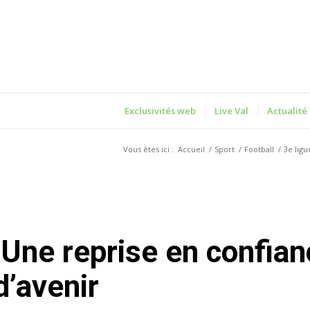
Exclusivités web
Live Val
Actualité
Vous êtes ici :
Accueil
/
Sport
/
Football
/
3e ligu
d’avenir