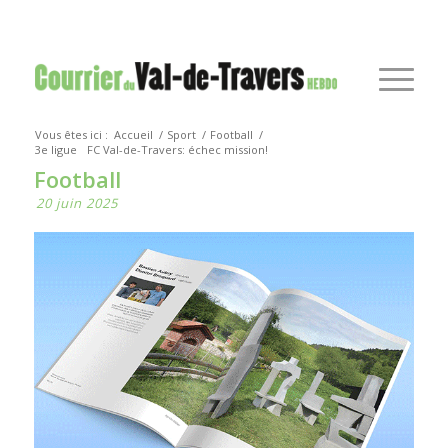
Vous êtes ici :
Accueil
/
Sport
/
Football
/
3e ligue
FC Val-de-Travers: échec mission!
Football
20 juin 2025