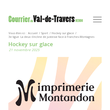
Vous êtes ici :
Accueil
/
Sport
/
Hockey sur glace
/
3e ligue: La deux s’incline de justesse face à Franches-Montagnes
Hockey sur glace
21 novembre 2025